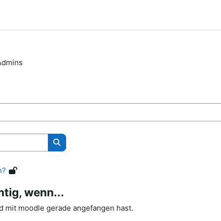
Admins
Kurse suchen
n?
chtig, wenn...
und mit moodle gerade angefangen hast.