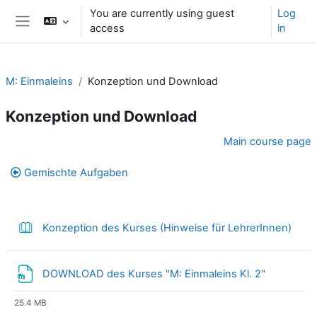
Skip to main content
You are currently using guest
Log
access
in
Side panel
M: Einmaleins
Konzeption und Download
Konzeption und Download
Section outline
Main course page
Gemischte Aufgaben
Book
Konzeption des Kurses (Hinweise für LehrerInnen)
File
DOWNLOAD des Kurses "M: Einmaleins Kl. 2"
25.4 MB