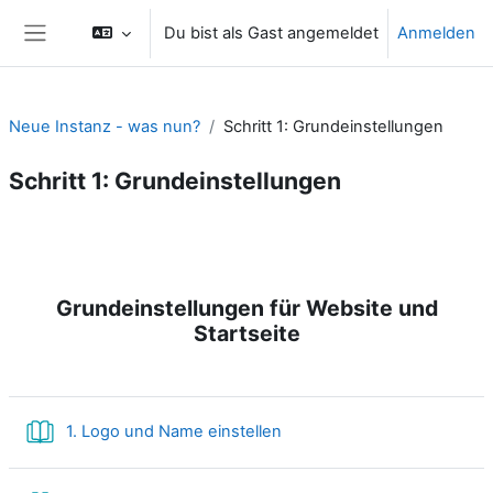
Zum Hauptinhalt
Du bist als Gast angemeldet
Anmelden
Website-Übersicht
Neue Instanz - was nun?
Schritt 1: Grundeinstellungen
Schritt 1: Grundeinstellungen
Abschnittsübersicht
Grundeinstellungen für Website und
Startseite
Buch
1. Logo und Name einstellen