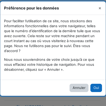
Passer au contenu principal
Vous êtes connecté
Connexion
×
Préférence pour les données
anonymement
Panneau latéral
Pour faciliter l’utilisation de ce site, nous stockons des
informations fonctionnelles dans votre navigateur, telles
Im Klassenraum
Unterrichten
que le numéro d’identification de la dernière tuile que vous
avez ouverte. Cela reste sur votre machine pendant un
Unterrichten
court instant au cas où vous visiteriez à nouveau cette
page. Nous ne l’utilisons pas pour le suivi. Êtes-vous
d’accord ?
Unterrichten
Nous nous souviendrons de votre choix jusqu’à ce que
vous effaciez votre historique de navigation. Pour vous
Hinzugefügte Werkzeuge (Forum, Aufgabe,...)
désabonner, cliquez sur « Annuler ».
nutzen
Annuler
Oui