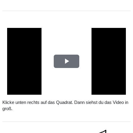
V
i
d
Klicke unten rechts auf das Quadrat. Dann siehst du das Video in
e
groß.
o