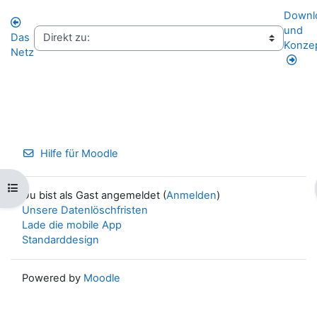
Downl
und
Das
Konze
Netz
Hilfe für Moodle
Kursindex öffnen
Du bist als Gast angemeldet (
Anmelden
)
Unsere Datenlöschfristen
Lade die mobile App
Standarddesign
Powered by
Moodle