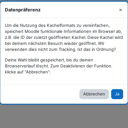
Zum Hauptinhalt
Du bist als Gast angemeldet
Anmelden
×
Datenpräferenz
Website-Übersicht
Um die Nutzung des Kachelformats zu vereinfachen,
speichert Moodle funktionale Informationen im Browser ab,
D 1-4: Rechtschreibtraining
G3: Vor- und Nachsilben
z.B. die ID der zuletzt geöffneten Kachel. Diese Kachel wird
bei deinem nächsten Besuch wieder geöffnet. Wir
G3: Vor- und Nachsilben
verwenden dies nicht zum Tracking. Ist das in Ordnung?
Deine Wahl bleibt gespeichert, bis du deinen
G3: Vor- und
Browserverlauf löscht. Zum Deaktivieren der Funktion
klicke auf "Abbrechen".
Nachsilben
Vorsilben Verben
Abbrechen
Ja