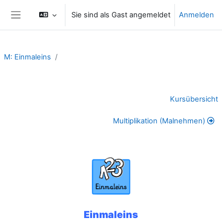
Zum Hauptinhalt
Sie sind als Gast angemeldet
Anmelden
Website-Übersicht
M: Einmaleins
Abschnittsübersicht
Kursübersicht
Multiplikation (Malnehmen)
Einmaleins