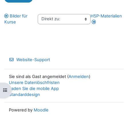
Bilder für
H5P-Materialien
Kurse
Website-Support
Sie sind als Gast angemeldet (
Anmelden
)
Unsere Datenlöschfristen
Laden Sie die mobile App
Kursindex öffnen
Standarddesign
Powered by
Moodle