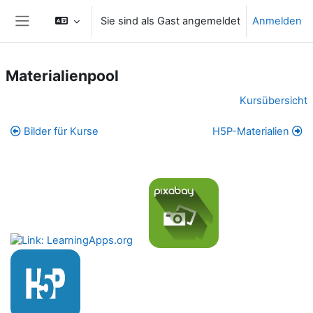
Zum Hauptinhalt
Sie sind als Gast angemeldet
Anmelden
Website-Übersicht
Materialienpool
Abschnittsübersicht
Kursübersicht
Bilder für Kurse
H5P-Materialien