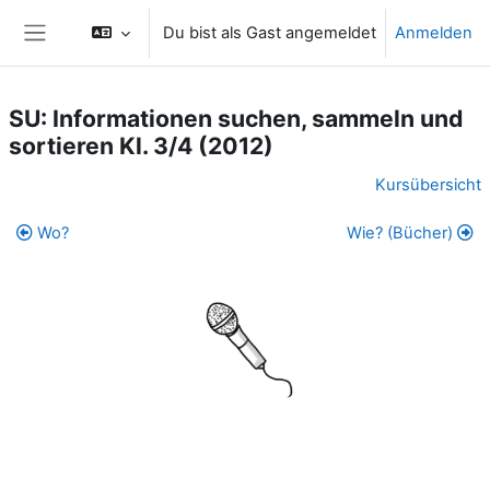
Zum Hauptinhalt
Du bist als Gast angemeldet
Anmelden
Website-Übersicht
SU: Informationen suchen, sammeln und
sortieren Kl. 3/4 (2012)
Abschnittsübersicht
Kursübersicht
Wo?
Wie? (Bücher)