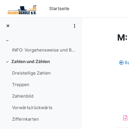
Zum Hauptinhalt
Startseite
M:
Einklappen
Ab
INFO: Vorgehensweise und Bewertung
Zahlen und Zählen
R
Einklappen
Dreistellige Zahlen
Treppen
Zahlenbild
Vorwärts/rückwärts
Ziffernkarten