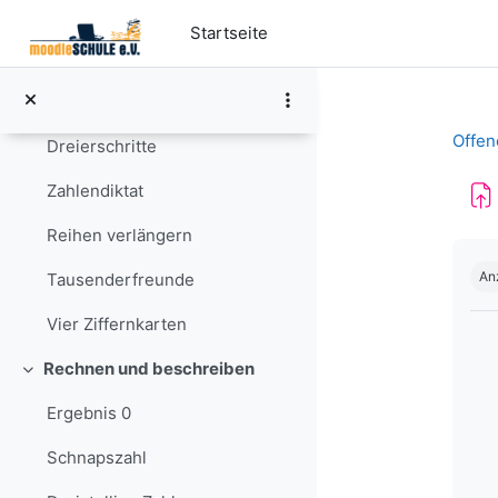
Zum Hauptinhalt
Zahlenbild
Startseite
Vorwärts/rückwärts
Ziffernkarten
Offen
Dreierschritte
Zahlendiktat
Reihen verlängern
Abs
An
Tausenderfreunde
Vier Ziffernkarten
Rechnen und beschreiben
Einklappen
Ergebnis 0
Schnapszahl