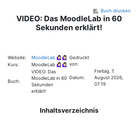
Zum Hauptinhalt
Buch drucken
VIDEO: Das MoodleLab in 60
Sekunden erklärt!
Website:
MoodleLab 🙋🏻‍♀️🙋🏻‍♀️
Gedruckt
von:
Kurs:
MoodleLab 🙋🏻‍♀️🙋🏻‍♀️
Freitag, 7.
VIDEO: Das
Datum:
August 2026,
MoodleLab in 60
Buch:
07:19
Sekunden
erklärt!
Inhaltsverzeichnis