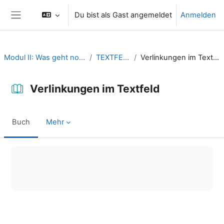
Zum Hauptinhalt
Du bist als Gast angemeldet
Anmelden
Website-Übersicht
Modul II: Was geht noch?
TEXTFELD
Verlinkungen im Textfeld
Verlinkungen im Textfeld
Buch
Mehr
Abschlussbedingungen