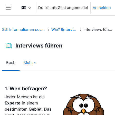
Zum Hauptinhalt
Du bist als Gast angemeldet
Anmelden
Website-Übersicht
SU: Informationen suchen
Wie? (Interview)
Interviews führen
Interviews führen
Buch
Mehr
Abschlussbedingungen
1. Wen befragen?
Jeder Mensch ist ein
Experte
in einem
bestimmten Gebiet. Das