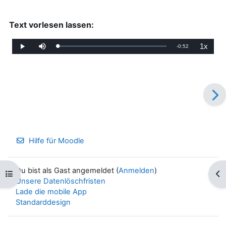
Text vorlesen lassen:
1x
Verbleibende
-
0:52
Geladen
:
Wiedergabe
Stumm
Wiederga
0%
schalten
Zeit
Hilfe für Moodle
Du bist als Gast angemeldet (
Anmelden
)
Kursindex öffnen
Blo
Unsere Datenlöschfristen
Lade die mobile App
Standarddesign