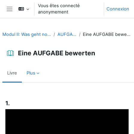
Passer au contenu principal
Vous êtes connecté
Connexion
anonymement
Panneau latéral
Modul II: Was geht noch?
AUFGABE
Eine AUFGABE bewerten
Eine AUFGABE bewerten
Livre
Plus
Conditions d’achèvement
1.