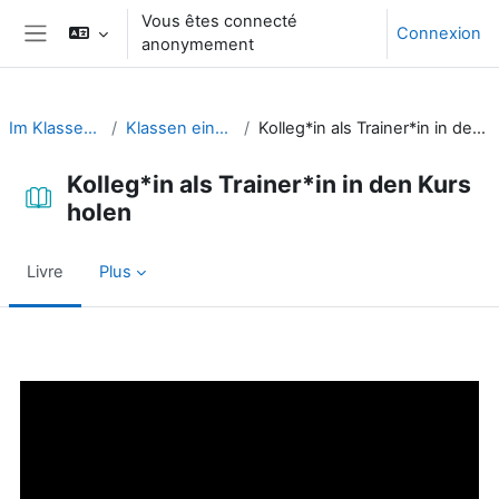
Passer au contenu principal
Vous êtes connecté
Connexion
anonymement
Panneau latéral
Im Klassenraum
Klassen einschulen
Kolleg*in als Trainer*in in den Kurs holen
Kolleg*in als Trainer*in in den Kurs
holen
Livre
Plus
Conditions d’achèvement