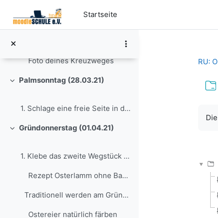
Zum Hauptinhalt
Startseite
Einklappen
Foto deines Kreuzweges
RU: O
Palmsonntag (28.03.21)
Einklappen
1. Schlage eine freie Seite in deinem Religionshef...
Abs
Die
Gründonnerstag (01.04.21)
Einklappen
1. Klebe das zweite Wegstück in dein Heft, direk...
Rezept Osterlamm ohne Backform
Traditionell werden am Gründonnerstag ...
Ostereier natürlich färben