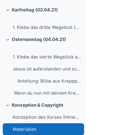
Karfreitag (02.04.21)
Einklappen
1. Klebe das dritte Wegstück (über dem zweiten) au...
Ostersonntag (04.04.21)
Einklappen
1. Klebe das vierte Wegstück auf.2. Lies das passe...
Jesus ist auferstanden und schenkt uns ein neues L...
Anleitung: Blüte aus Krepppapier
Wenn du nun mit deinem Kreuzweg fertig bist,...
Konzeption & Copyright
Einklappen
Konzeption des Kurses (Hinweise für Lehrer:innen)
Materialien