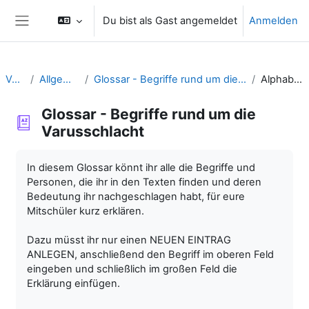
Zum Hauptinhalt
Du bist als Gast angemeldet
Anmelden
Website-Übersicht
Varus
Allgemeines
Glossar - Begriffe rund um die Varusschlacht
Alphabetisch
Glossar - Begriffe rund um die
Varusschlacht
Abschlussbedingungen
In diesem Glossar könnt ihr alle die Begriffe und
Personen, die ihr in den Texten finden und deren
Bedeutung ihr nachgeschlagen habt, für eure
Mitschüler kurz erklären.
Dazu müsst ihr nur einen NEUEN EINTRAG
ANLEGEN, anschließend den Begriff im oberen Feld
eingeben und schließlich im großen Feld die
Erklärung einfügen.