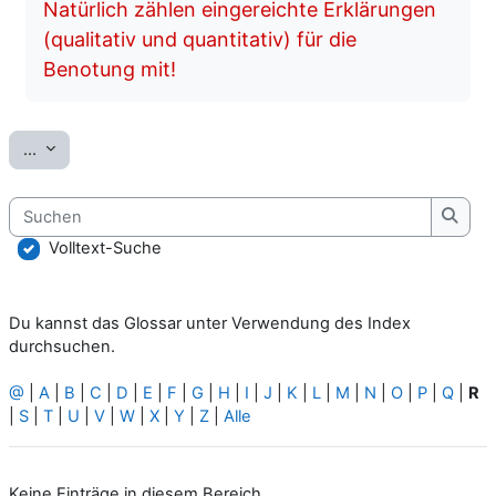
Natürlich zählen eingereichte Erklärungen
(qualitativ und quantitativ) für die
Benotung mit!
Einträge exportieren
...
Suchen
Such
Volltext-Suche
Du kannst das Glossar unter Verwendung des Index
durchsuchen.
@
|
A
|
B
|
C
|
D
|
E
|
F
|
G
|
H
|
I
|
J
|
K
|
L
|
M
|
N
|
O
|
P
|
Q
|
R
|
S
|
T
|
U
|
V
|
W
|
X
|
Y
|
Z
|
Alle
Keine Einträge in diesem Bereich