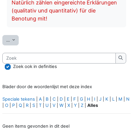
Natürlich zählen eingereichte Erklärungen
(qualitativ und quantitativ) für die
Benotung mit!
Exporteer inhoud
...
Zoek
Zoek
Zoek ook in definities
Blader door de woordenlijst met deze index
Speciale tekens
|
A
|
B
|
C
|
D
|
E
|
F
|
G
|
H
|
I
|
J
|
K
|
L
|
M
|
N
|
O
|
P
|
Q
|
R
|
S
|
T
|
U
|
V
|
W
|
X
|
Y
|
Z
|
Alles
Geen items gevonden in dit deel