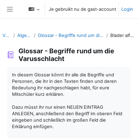
Ga naar hoofdinhoud
Je gebruikt nu de gast-account
Login
Zijpaneel
Varus
Algemeen
Glossar - Begriffe rund um die Varusschlacht
Blader alfabetisch
Glossar - Begriffe rund um die
Varusschlacht
Voltooingsvoorwaarden
In diesem Glossar könnt ihr alle die Begriffe und
Personen, die ihr in den Texten finden und deren
Bedeutung ihr nachgeschlagen habt, für eure
Mitschüler kurz erklären.
Dazu müsst ihr nur einen NEUEN EINTRAG
ANLEGEN, anschließend den Begriff im oberen Feld
eingeben und schließlich im großen Feld die
Erklärung einfügen.