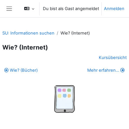
Zum Hauptinhalt
Du bist als Gast angemeldet
Anmelden
Website-Übersicht
SU: Informationen suchen
Wie? (Internet)
Wie? (Internet)
Abschnittsübersicht
Kursübersicht
Wie? (Bücher)
Mehr erfahren...