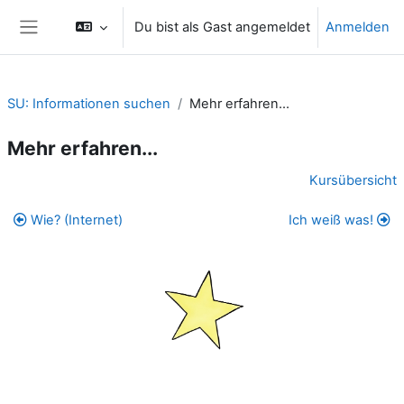
Zum Hauptinhalt
Du bist als Gast angemeldet
Anmelden
Website-Übersicht
SU: Informationen suchen
Mehr erfahren...
Mehr erfahren...
Abschnittsübersicht
Kursübersicht
Wie? (Internet)
Ich weiß was!