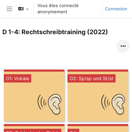
Passer au contenu principal
Vous êtes connecté
Connexion
anonymement
Panneau latéral
D 1-4: Rechtschreibtraining (2022)
O1: Vokale
O2: Sp/sp und St/st