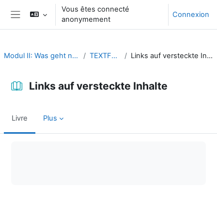
Passer au contenu principal
Vous êtes connecté
Connexion
anonymement
Panneau latéral
Modul II: Was geht noch?
TEXTFELD
Links auf versteckte Inhalte
Links auf versteckte Inhalte
Livre
Plus
Conditions d’achèvement